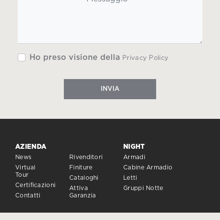
Ho preso visione della
Privacy Policy
INVIA
AZIENDA
NIGHT
News
Rivenditori
Armadi
Virtual
Finiture
Cabine Armadio
Tour
Cataloghi
Letti
Certificazioni
Attiva
Gruppi Notte
Contatti
Garanzia
DAY
SISTEMI DI CHIUSURA