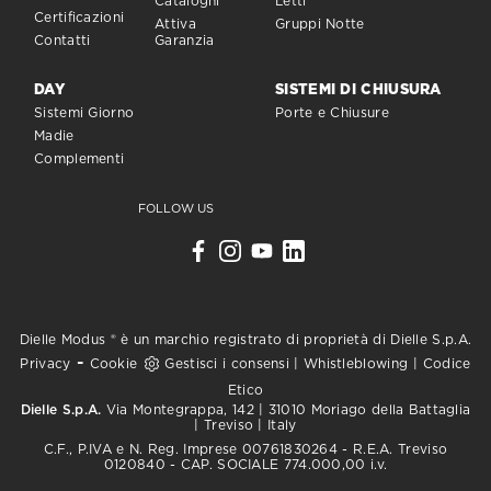
Cataloghi
Letti
Certificazioni
Attiva
Gruppi Notte
Contatti
Garanzia
DAY
SISTEMI DI CHIUSURA
Sistemi Giorno
Porte e Chiusure
Madie
Complementi
FOLLOW US
Dielle Modus ® è un marchio registrato di proprietà di Dielle S.p.A.
-
Privacy
Cookie
Gestisci i consensi
|
Whistleblowing
|
Codice
Etico
Dielle S.p.A.
Via Montegrappa, 142 | 31010 Moriago della Battaglia
| Treviso | Italy
C.F., P.IVA e N. Reg. Imprese 00761830264 - R.E.A. Treviso
0120840 - CAP. SOCIALE 774.000,00 i.v.