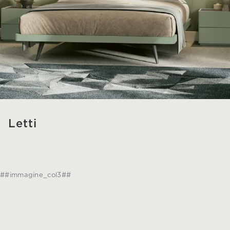
Letti
##immagine_col3##