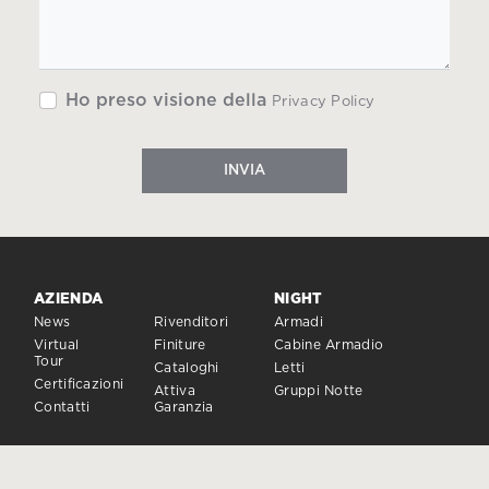
Ho preso visione della
Privacy Policy
INVIA
AZIENDA
NIGHT
News
Rivenditori
Armadi
Virtual
Finiture
Cabine Armadio
Tour
Cataloghi
Letti
Certificazioni
Attiva
Gruppi Notte
Contatti
Garanzia
DAY
SISTEMI DI CHIUSURA
Sistemi Giorno
Porte e Chiusure