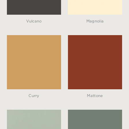
Vulcano
Magnolia
Curry
Mattone