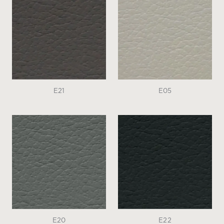
E21
E05
E20
E22