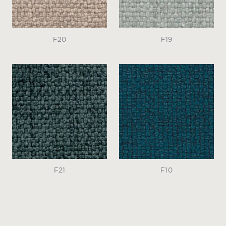
F20
F19
F21
F10