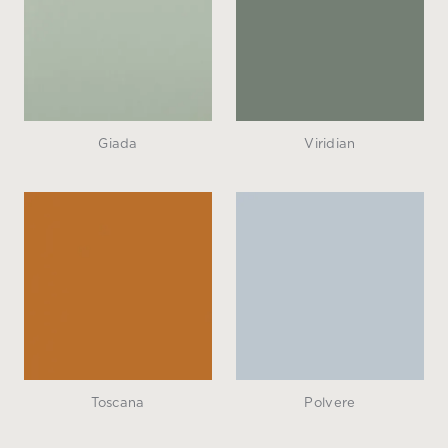
Giada
Viridian
Toscana
Polvere