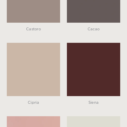
Castoro
Cacao
Cipria
Siena