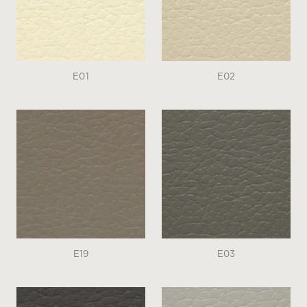
E01
E02
E19
E03