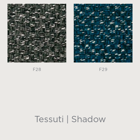
F28
F29
Tessuti | Shadow