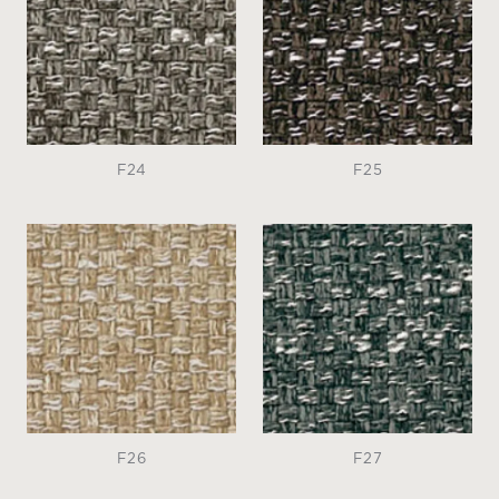
F24
F25
F26
F27