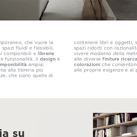
mporaneo, che vuole la
contenere libri e oggetti, 
 spazi fluidi e flessibili,
spazi ridotti con razionalit
i componibili e
librerie
vivere moderno della metr
e funzionalità. Il
design
è
alle diverse
finiture ricerc
mponibilità
ampia,
colorazioni
che consentono
a alla libreria più
alle proprie esigenze e al
ze, che siano quelle di
ia su