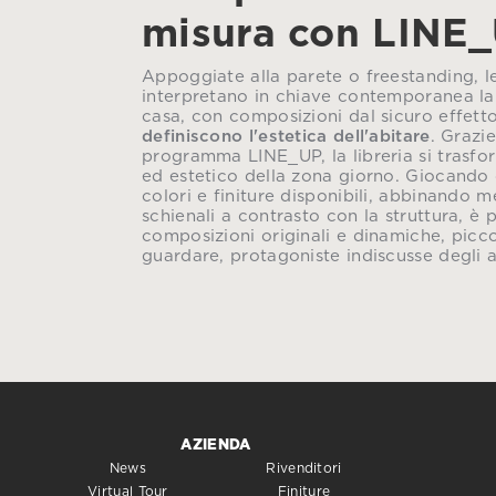
misura con LINE
Appoggiate alla parete o freestanding, 
interpretano in chiave contemporanea la 
casa, con composizioni dal sicuro effett
definiscono l'estetica dell'abitare
. Grazie
programma LINE_UP, la libreria si trasfo
ed estetico della zona giorno. Giocando
colori e finiture disponibili, abbinando 
schienali a contrasto con la struttura, è 
composizioni originali e dinamiche, picco
guardare, protagoniste indiscusse degli 
AZIENDA
News
Rivenditori
Virtual Tour
Finiture