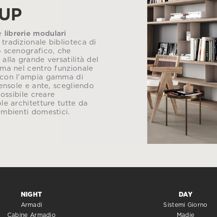
_UP
le
librerie modulari
tradizionale biblioteca di
o scenografico, che
 alla grande versatilità del
rma nel centro funzionale
 con l'ampia gamma di
mensole e ante, scegliendo
possibile creare
le architetture tutte da
ambienti domestici.
NIGHT
DAY
Armadi
Sistemi Giorno
Cabine Armadio
Madie