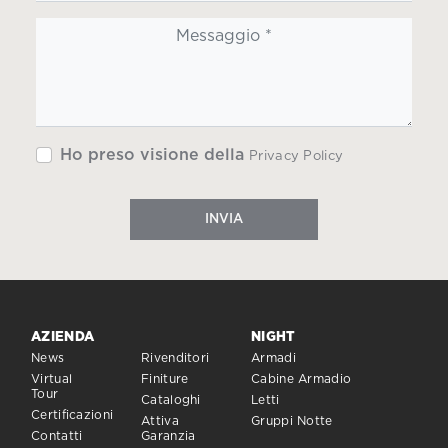
Ho preso visione della
Privacy Policy
INVIA
AZIENDA
NIGHT
News
Rivenditori
Armadi
Virtual
Finiture
Cabine Armadio
Tour
Cataloghi
Letti
Certificazioni
Attiva
Gruppi Notte
Contatti
Garanzia