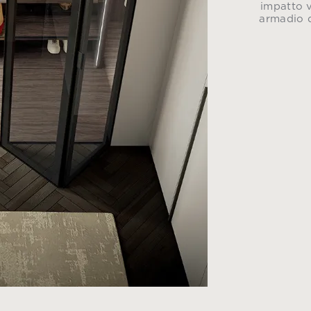
impatto v
armadio d