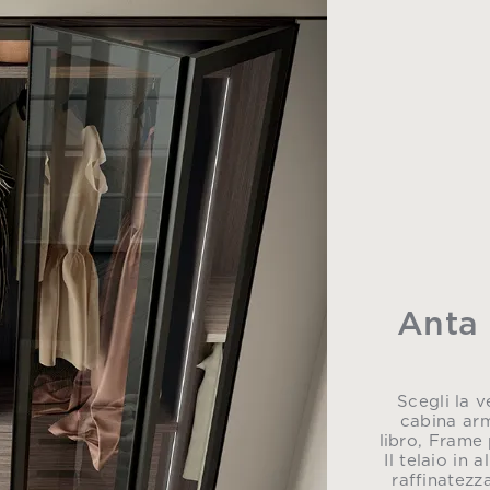
Anta 
Scegli la v
cabina arm
libro, Frame
Il telaio in 
raffinatezz