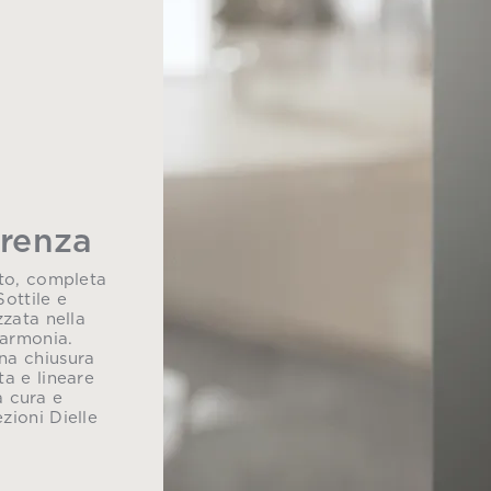
erenza
ato, completa
ottile e
zzata nella
 armonia.
una chiusura
ta e lineare
a cura e
zioni Dielle