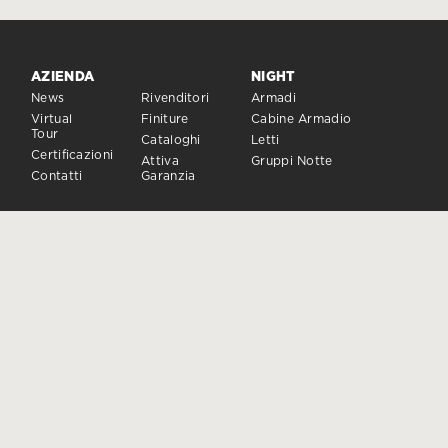
AZIENDA
NIGHT
News
Rivenditori
Armadi
Virtual
Finiture
Cabine Armadio
Tour
Cataloghi
Letti
Certificazioni
Attiva
Gruppi Notte
Contatti
Garanzia
DAY
SISTEMI DI CHIUSURA
Sistemi Giorno
Porte e Chiusure
Madie
Complementi
FOLLOW US