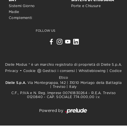
DAY
SISTEMI DI CHIUSURA
Sistemi Giorno
Porte e Chiusure
Madie
Complementi
FOLLOW US
Dielle Modus ® è un marchio registrato di proprietà di Dielle S.p.A.
-
Privacy
Cookie
Gestisci i consensi
|
Whistleblowing
|
Codice
Etico
Dielle S.p.A.
Via Montegrappa, 142 | 31010 Moriago della Battaglia
| Treviso | Italy
C.F., P.IVA e N. Reg. Imprese 00761830264 - R.E.A. Treviso
0120840 - CAP. SOCIALE 774.000,00 i.v.
Powered by