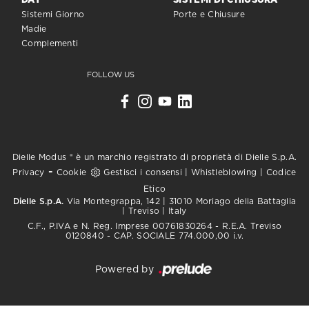
DAY
SISTEMI DI CHIUSURA
Sistemi Giorno
Porte e Chiusure
Madie
Complementi
FOLLOW US
Dielle Modus ® è un marchio registrato di proprietà di Dielle S.p.A.
-
Privacy
Cookie
Gestisci i consensi
|
Whistleblowing
|
Codice
Etico
Dielle S.p.A.
Via Montegrappa, 142 | 31010 Moriago della Battaglia
| Treviso | Italy
C.F., P.IVA e N. Reg. Imprese 00761830264 - R.E.A. Treviso
0120840 - CAP. SOCIALE 774.000,00 i.v.
Powered by