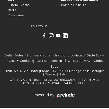
DAY
SISTEMI DI CHIUSURA
Sistemi Giorno
Porte e Chiusure
Madie
Complementi
FOLLOW US
Dielle Modus ® è un marchio registrato di proprietà di Dielle S.p.A.
-
Privacy
Cookie
Gestisci i consensi
|
Whistleblowing
|
Codice
Etico
Dielle S.p.A.
Via Montegrappa, 142 | 31010 Moriago della Battaglia
| Treviso | Italy
C.F., P.IVA e N. Reg. Imprese 00761830264 - R.E.A. Treviso
0120840 - CAP. SOCIALE 774.000,00 i.v.
Powered by