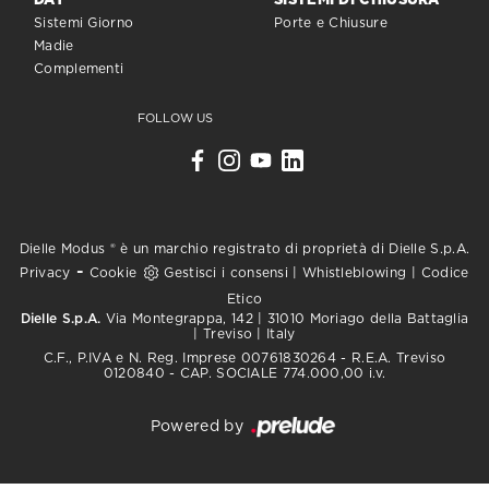
DAY
SISTEMI DI CHIUSURA
Sistemi Giorno
Porte e Chiusure
Madie
Complementi
FOLLOW US
Dielle Modus ® è un marchio registrato di proprietà di Dielle S.p.A.
-
Privacy
Cookie
Gestisci i consensi
|
Whistleblowing
|
Codice
Etico
Dielle S.p.A.
Via Montegrappa, 142 | 31010 Moriago della Battaglia
| Treviso | Italy
C.F., P.IVA e N. Reg. Imprese 00761830264 - R.E.A. Treviso
0120840 - CAP. SOCIALE 774.000,00 i.v.
Powered by