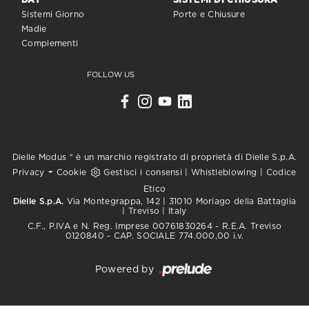
DAY
SISTEMI DI CHIUSURA
Sistemi Giorno
Porte e Chiusure
Madie
Complementi
FOLLOW US
Dielle Modus ® è un marchio registrato di proprietà di Dielle S.p.A.
-
Privacy
Cookie
Gestisci i consensi
|
Whistleblowing
|
Codice
Etico
Dielle S.p.A.
Via Montegrappa, 142 | 31010 Moriago della Battaglia
| Treviso | Italy
C.F., P.IVA e N. Reg. Imprese 00761830264 - R.E.A. Treviso
0120840 - CAP. SOCIALE 774.000,00 i.v.
Powered by