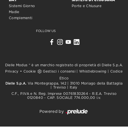
DAY
SISTEMI DI CHIUSURA
Sistemi Giorno
Porte e Chiusure
Madie
Complementi
FOLLOW US
Dielle Modus ® è un marchio registrato di proprietà di Dielle S.p.A.
-
Privacy
Cookie
Gestisci i consensi
|
Whistleblowing
|
Codice
Etico
Dielle S.p.A.
Via Montegrappa, 142 | 31010 Moriago della Battaglia
| Treviso | Italy
C.F., P.IVA e N. Reg. Imprese 00761830264 - R.E.A. Treviso
0120840 - CAP. SOCIALE 774.000,00 i.v.
Powered by