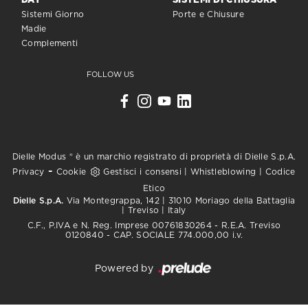
DAY
SISTEMI DI CHIUSURA
Sistemi Giorno
Porte e Chiusure
Madie
Complementi
FOLLOW US
Dielle Modus ® è un marchio registrato di proprietà di Dielle S.p.A.
-
Privacy
Cookie
Gestisci i consensi
|
Whistleblowing
|
Codice
Etico
Dielle S.p.A.
Via Montegrappa, 142 | 31010 Moriago della Battaglia
| Treviso | Italy
C.F., P.IVA e N. Reg. Imprese 00761830264 - R.E.A. Treviso
0120840 - CAP. SOCIALE 774.000,00 i.v.
Powered by