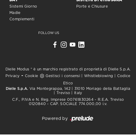
DAY
SISTEMI DI CHIUSURA
Sistemi Giorno
Porte e Chiusure
Madie
Complementi
FOLLOW US
Dielle Modus ® è un marchio registrato di proprietà di Dielle S.p.A.
-
Privacy
Cookie
Gestisci i consensi
|
Whistleblowing
|
Codice
Etico
Dielle S.p.A.
Via Montegrappa, 142 | 31010 Moriago della Battaglia
| Treviso | Italy
C.F., P.IVA e N. Reg. Imprese 00761830264 - R.E.A. Treviso
0120840 - CAP. SOCIALE 774.000,00 i.v.
Powered by