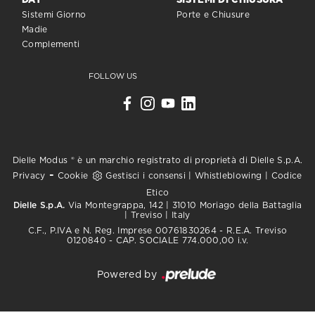
DAY
SISTEMI DI CHIUSURA
Sistemi Giorno
Porte e Chiusure
Madie
Complementi
FOLLOW US
Dielle Modus ® è un marchio registrato di proprietà di Dielle S.p.A.
-
Privacy
Cookie
Gestisci i consensi
|
Whistleblowing
|
Codice
Etico
Dielle S.p.A.
Via Montegrappa, 142 | 31010 Moriago della Battaglia
| Treviso | Italy
C.F., P.IVA e N. Reg. Imprese 00761830264 - R.E.A. Treviso
0120840 - CAP. SOCIALE 774.000,00 i.v.
Powered by