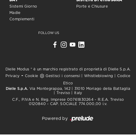
DAY
SISTEMI DI CHIUSURA
Sistemi Giorno
Porte e Chiusure
Madie
Complementi
FOLLOW US
Dielle Modus ® è un marchio registrato di proprietà di Dielle S.p.A.
-
Privacy
Cookie
Gestisci i consensi
|
Whistleblowing
|
Codice
Etico
Dielle S.p.A.
Via Montegrappa, 142 | 31010 Moriago della Battaglia
| Treviso | Italy
C.F., P.IVA e N. Reg. Imprese 00761830264 - R.E.A. Treviso
0120840 - CAP. SOCIALE 774.000,00 i.v.
Powered by