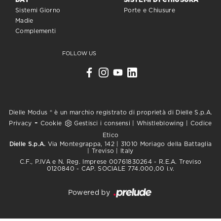
DAY
SISTEMI DI CHIUSURA
Sistemi Giorno
Porte e Chiusure
Madie
Complementi
FOLLOW US
Dielle Modus ® è un marchio registrato di proprietà di Dielle S.p.A.
-
Privacy
Cookie
Gestisci i consensi
|
Whistleblowing
|
Codice
Etico
Dielle S.p.A.
Via Montegrappa, 142 | 31010 Moriago della Battaglia
| Treviso | Italy
C.F., P.IVA e N. Reg. Imprese 00761830264 - R.E.A. Treviso
0120840 - CAP. SOCIALE 774.000,00 i.v.
Powered by