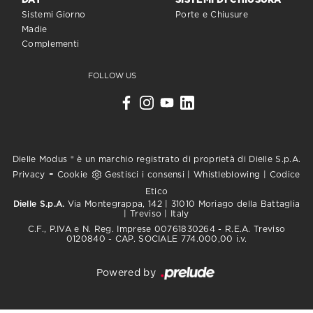
DAY
SISTEMI DI CHIUSURA
Sistemi Giorno
Porte e Chiusure
Madie
Complementi
FOLLOW US
Dielle Modus ® è un marchio registrato di proprietà di Dielle S.p.A.
-
Privacy
Cookie
Gestisci i consensi
|
Whistleblowing
|
Codice
Etico
Dielle S.p.A.
Via Montegrappa, 142 | 31010 Moriago della Battaglia
| Treviso | Italy
C.F., P.IVA e N. Reg. Imprese 00761830264 - R.E.A. Treviso
0120840 - CAP. SOCIALE 774.000,00 i.v.
Powered by