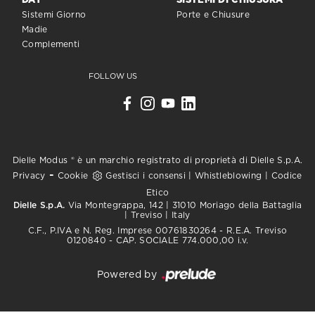
DAY
SISTEMI DI CHIUSURA
Sistemi Giorno
Porte e Chiusure
Madie
Complementi
FOLLOW US
Dielle Modus ® è un marchio registrato di proprietà di Dielle S.p.A.
-
Privacy
Cookie
Gestisci i consensi
|
Whistleblowing
|
Codice
Etico
Dielle S.p.A.
Via Montegrappa, 142 | 31010 Moriago della Battaglia
| Treviso | Italy
C.F., P.IVA e N. Reg. Imprese 00761830264 - R.E.A. Treviso
0120840 - CAP. SOCIALE 774.000,00 i.v.
Powered by