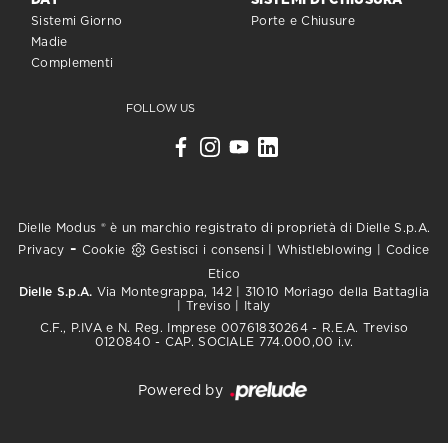
DAY
SISTEMI DI CHIUSURA
Sistemi Giorno
Porte e Chiusure
Madie
Complementi
FOLLOW US
Dielle Modus ® è un marchio registrato di proprietà di Dielle S.p.A.
-
Privacy
Cookie
Gestisci i consensi
|
Whistleblowing
|
Codice
Etico
Dielle S.p.A.
Via Montegrappa, 142 | 31010 Moriago della Battaglia
| Treviso | Italy
C.F., P.IVA e N. Reg. Imprese 00761830264 - R.E.A. Treviso
0120840 - CAP. SOCIALE 774.000,00 i.v.
Powered by