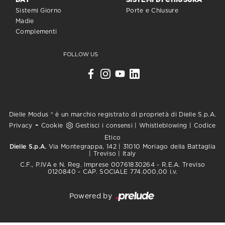
DAY
SISTEMI DI CHIUSURA
Sistemi Giorno
Porte e Chiusure
Madie
Complementi
FOLLOW US
Dielle Modus ® è un marchio registrato di proprietà di Dielle S.p.A.
-
Privacy
Cookie
Gestisci i consensi
|
Whistleblowing
|
Codice
Etico
Dielle S.p.A.
Via Montegrappa, 142 | 31010 Moriago della Battaglia
| Treviso | Italy
C.F., P.IVA e N. Reg. Imprese 00761830264 - R.E.A. Treviso
0120840 - CAP. SOCIALE 774.000,00 i.v.
Powered by