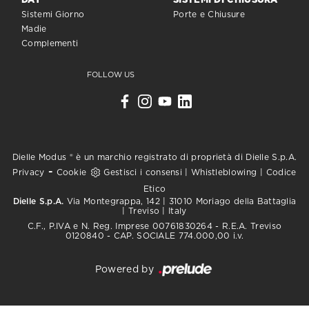
DAY
SISTEMI DI CHIUSURA
Sistemi Giorno
Porte e Chiusure
Madie
Complementi
FOLLOW US
Dielle Modus ® è un marchio registrato di proprietà di Dielle S.p.A.
-
Privacy
Cookie
Gestisci i consensi
|
Whistleblowing
|
Codice
Etico
Dielle S.p.A.
Via Montegrappa, 142 | 31010 Moriago della Battaglia
| Treviso | Italy
C.F., P.IVA e N. Reg. Imprese 00761830264 - R.E.A. Treviso
0120840 - CAP. SOCIALE 774.000,00 i.v.
Powered by