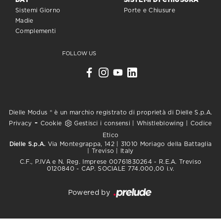
DAY
SISTEMI DI CHIUSURA
Sistemi Giorno
Porte e Chiusure
Madie
Complementi
FOLLOW US
Dielle Modus ® è un marchio registrato di proprietà di Dielle S.p.A.
-
Privacy
Cookie
Gestisci i consensi
|
Whistleblowing
|
Codice
Etico
Dielle S.p.A.
Via Montegrappa, 142 | 31010 Moriago della Battaglia
| Treviso | Italy
C.F., P.IVA e N. Reg. Imprese 00761830264 - R.E.A. Treviso
0120840 - CAP. SOCIALE 774.000,00 i.v.
Powered by