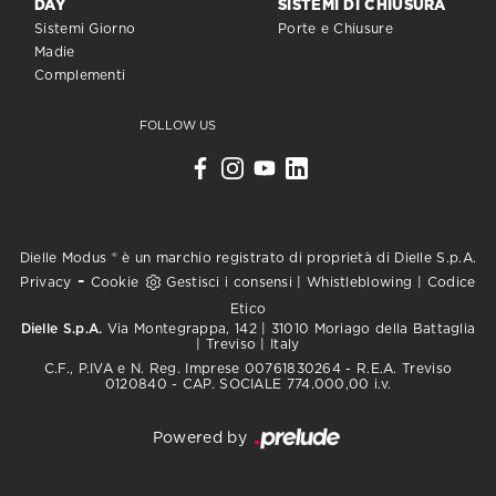
DAY
SISTEMI DI CHIUSURA
Sistemi Giorno
Porte e Chiusure
Madie
Complementi
FOLLOW US
Dielle Modus ® è un marchio registrato di proprietà di Dielle S.p.A.
-
Privacy
Cookie
Gestisci i consensi
|
Whistleblowing
|
Codice
Etico
Dielle S.p.A.
Via Montegrappa, 142 | 31010 Moriago della Battaglia
| Treviso | Italy
C.F., P.IVA e N. Reg. Imprese 00761830264 - R.E.A. Treviso
0120840 - CAP. SOCIALE 774.000,00 i.v.
Powered by