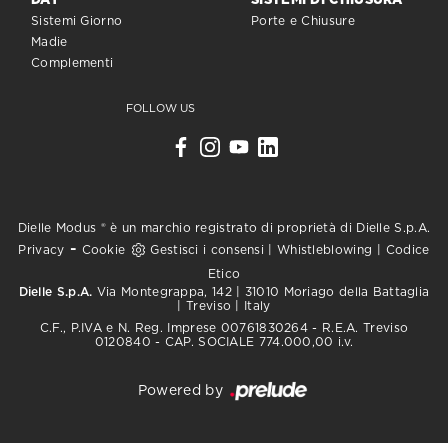
DAY
SISTEMI DI CHIUSURA
Sistemi Giorno
Porte e Chiusure
Madie
Complementi
FOLLOW US
Dielle Modus ® è un marchio registrato di proprietà di Dielle S.p.A.
-
Privacy
Cookie
Gestisci i consensi
|
Whistleblowing
|
Codice
Etico
Dielle S.p.A.
Via Montegrappa, 142 | 31010 Moriago della Battaglia
| Treviso | Italy
C.F., P.IVA e N. Reg. Imprese 00761830264 - R.E.A. Treviso
0120840 - CAP. SOCIALE 774.000,00 i.v.
Powered by