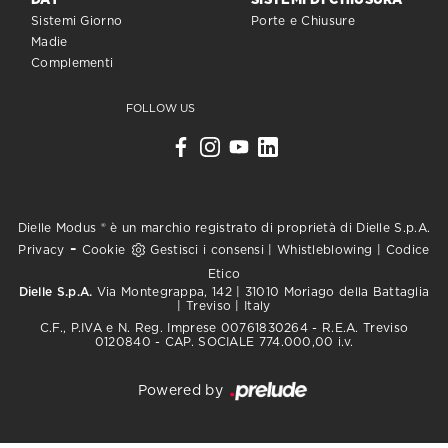
DAY
SISTEMI DI CHIUSURA
Sistemi Giorno
Porte e Chiusure
Madie
Complementi
FOLLOW US
Dielle Modus ® è un marchio registrato di proprietà di Dielle S.p.A.
-
Privacy
Cookie
Gestisci i consensi
|
Whistleblowing
|
Codice
Etico
Dielle S.p.A.
Via Montegrappa, 142 | 31010 Moriago della Battaglia
| Treviso | Italy
C.F., P.IVA e N. Reg. Imprese 00761830264 - R.E.A. Treviso
0120840 - CAP. SOCIALE 774.000,00 i.v.
Powered by