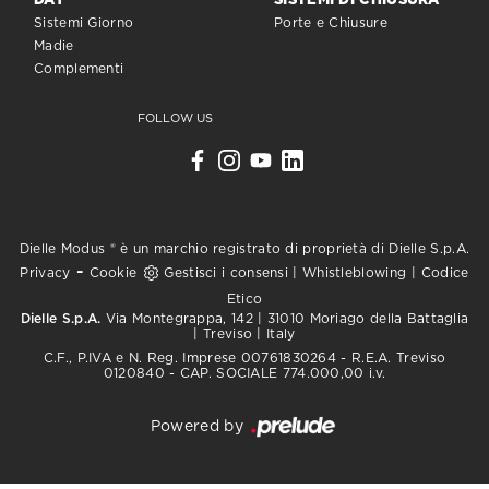
DAY
SISTEMI DI CHIUSURA
Sistemi Giorno
Porte e Chiusure
Madie
Complementi
FOLLOW US
Dielle Modus ® è un marchio registrato di proprietà di Dielle S.p.A.
-
Privacy
Cookie
Gestisci i consensi
|
Whistleblowing
|
Codice
Etico
Dielle S.p.A.
Via Montegrappa, 142 | 31010 Moriago della Battaglia
| Treviso | Italy
C.F., P.IVA e N. Reg. Imprese 00761830264 - R.E.A. Treviso
0120840 - CAP. SOCIALE 774.000,00 i.v.
Powered by