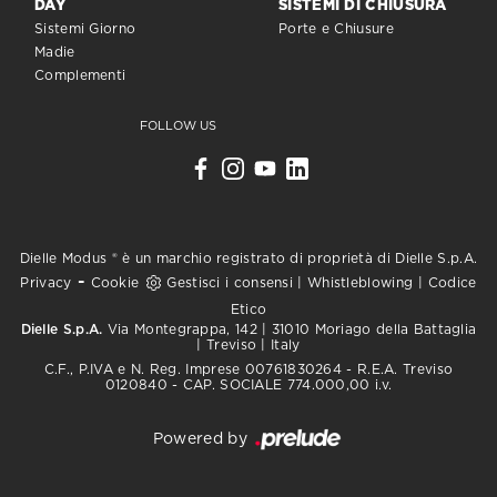
DAY
SISTEMI DI CHIUSURA
Sistemi Giorno
Porte e Chiusure
Madie
Complementi
FOLLOW US
Dielle Modus ® è un marchio registrato di proprietà di Dielle S.p.A.
-
Privacy
Cookie
Gestisci i consensi
|
Whistleblowing
|
Codice
Etico
Dielle S.p.A.
Via Montegrappa, 142 | 31010 Moriago della Battaglia
| Treviso | Italy
C.F., P.IVA e N. Reg. Imprese 00761830264 - R.E.A. Treviso
0120840 - CAP. SOCIALE 774.000,00 i.v.
Powered by