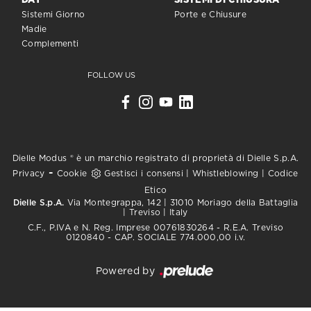
DAY
SISTEMI DI CHIUSURA
Sistemi Giorno
Porte e Chiusure
Madie
Complementi
FOLLOW US
Dielle Modus ® è un marchio registrato di proprietà di Dielle S.p.A.
-
Privacy
Cookie
Gestisci i consensi
|
Whistleblowing
|
Codice
Etico
Dielle S.p.A.
Via Montegrappa, 142 | 31010 Moriago della Battaglia
| Treviso | Italy
C.F., P.IVA e N. Reg. Imprese 00761830264 - R.E.A. Treviso
0120840 - CAP. SOCIALE 774.000,00 i.v.
Powered by