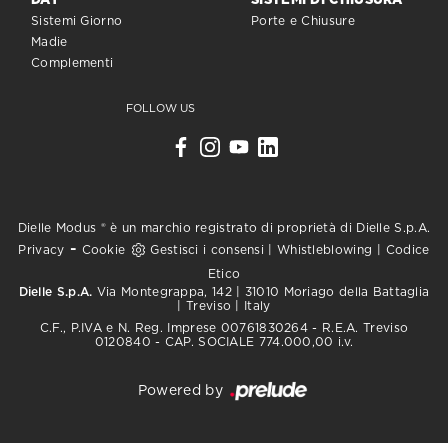
DAY
SISTEMI DI CHIUSURA
Sistemi Giorno
Porte e Chiusure
Madie
Complementi
FOLLOW US
Dielle Modus ® è un marchio registrato di proprietà di Dielle S.p.A.
-
Privacy
Cookie
Gestisci i consensi
|
Whistleblowing
|
Codice
Etico
Dielle S.p.A.
Via Montegrappa, 142 | 31010 Moriago della Battaglia
| Treviso | Italy
C.F., P.IVA e N. Reg. Imprese 00761830264 - R.E.A. Treviso
0120840 - CAP. SOCIALE 774.000,00 i.v.
Powered by